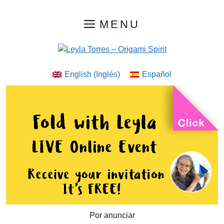
Saltar
MENU
al
contenido
English
(
Inglés
)
Español
Por anunciar