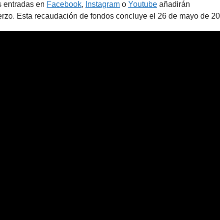
es entradas en
Facebook
,
Instagram
o
Youtube
añadirán
rzo. Esta recaudación de fondos concluye el 26 de mayo de 20