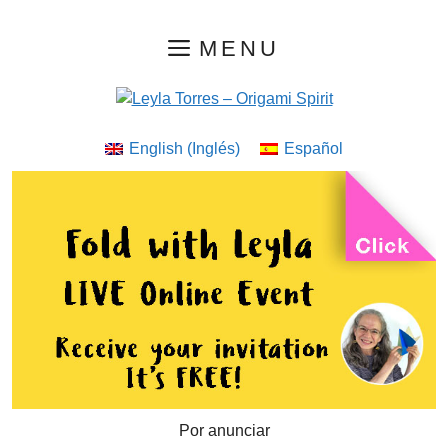
Saltar
MENU
al
contenido
English
(
Inglés
)
Español
Por anunciar