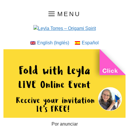
Saltar
MENU
al
contenido
English
(
Inglés
)
Español
Por anunciar