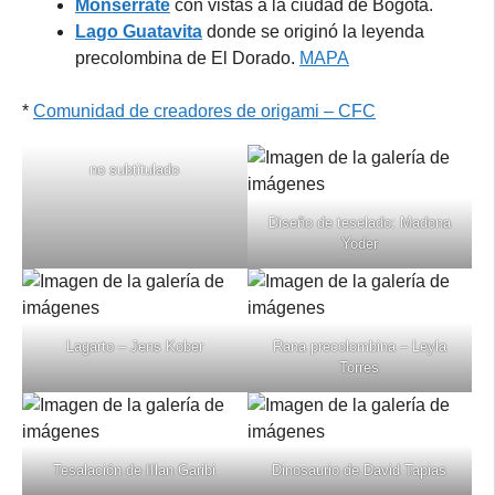
Monserrate
con vistas a la ciudad de Bogotá.
Lago Guatavita
donde se originó la leyenda
precolombina de El Dorado.
MAPA
*
Comunidad de creadores de origami – CFC
no subtitulado
Diseño de teselado: Madona
Yoder
Lagarto – Jens Kober
Rana precolombina – Leyla
Torres
Tesalación de IIlan Garibi
Dinosaurio de David Tapias