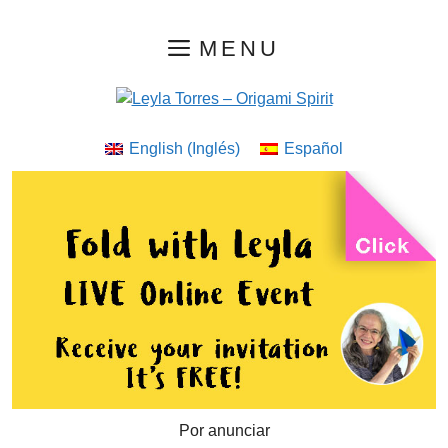
Saltar
MENU
al
contenido
English
(
Inglés
)
Español
Por anunciar