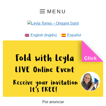
Saltar
MENU
al
contenido
English
(
Inglés
)
Español
Por anunciar