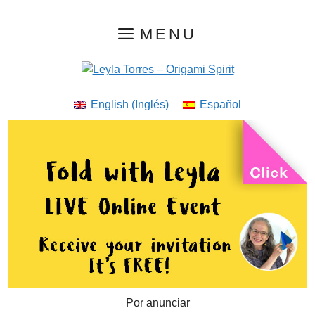
Saltar
MENU
al
contenido
English
(
Inglés
)
Español
Por anunciar