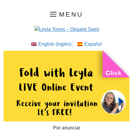
Saltar
MENU
al
contenido
English
(
Inglés
)
Español
Por anunciar