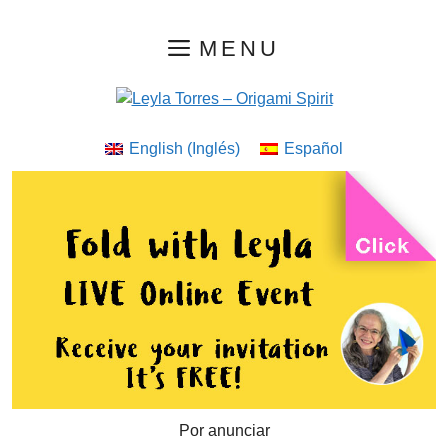
Saltar
MENU
al
contenido
English
(
Inglés
)
Español
Por anunciar