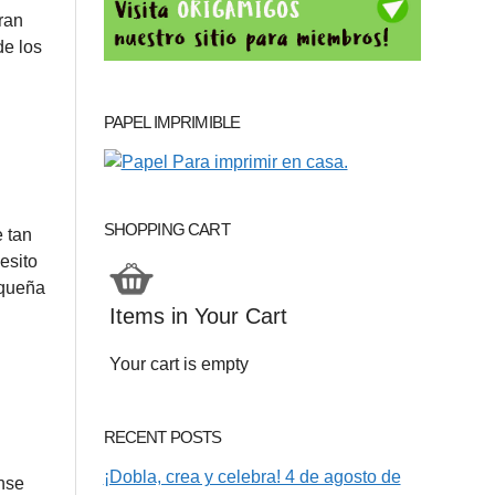
ran
de los
PAPEL IMPRIMIBLE
SHOPPING CART
e tan
esito
equeña
Items in Your Cart
Your cart is empty
RECENT POSTS
¡Dobla, crea y celebra! 4 de agosto de
ense