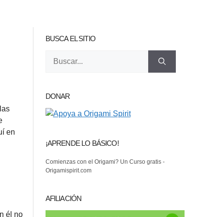
BUSCA EL SITIO
Buscar:
DONAR
las
e
uí en
¡APRENDE LO BÁSICO!
Comienzas con el Origami? Un Curso gratis -
Origamispirit.com
AFILIACIÓN
n él no