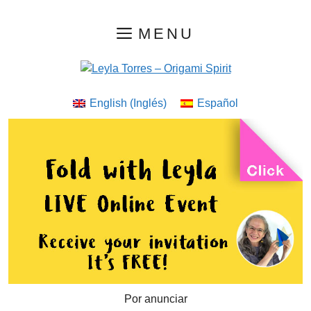
Saltar
MENU
al
contenido
English
(
Inglés
)
Español
Por anunciar