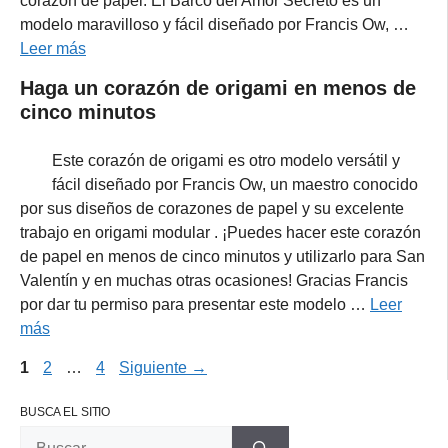
corazón de papel. El Barco del Amor Secreto es un
modelo maravilloso y fácil diseñado por Francis Ow, …
Leer más
Haga un corazón de origami en menos de
cinco minutos
Este corazón de origami es otro modelo versátil y
fácil diseñado por Francis Ow, un maestro conocido
por sus diseños de corazones de papel y su excelente
trabajo en origami modular . ¡Puedes hacer este corazón
de papel en menos de cinco minutos y utilizarlo para San
Valentín y en muchas otras ocasiones! Gracias Francis
por dar tu permiso para presentar este modelo …
Leer
más
Página
Página
Página
1
2
…
4
Siguiente
→
BUSCA EL SITIO
Buscar: