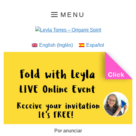
Saltar
MENU
al
contenido
English
(
Inglés
)
Español
Por anunciar