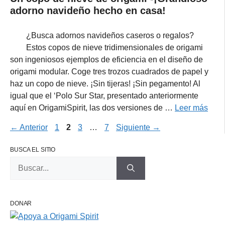
adorno navideño hecho en casa!
¿Busca adornos navideños caseros o regalos?
Estos copos de nieve tridimensionales de origami
son ingeniosos ejemplos de eficiencia en el diseño de
origami modular. Coge tres trozos cuadrados de papel y
haz un copo de nieve. ¡Sin tijeras! ¡Sin pegamento! Al
igual que el ‘Polo Sur Star, presentado anteriormente
aquí en OrigamiSpirit, las dos versiones de …
Leer más
Página
Página
Página
Página
←
Anterior
1
2
3
…
7
Siguiente
→
BUSCA EL SITIO
Buscar:
DONAR