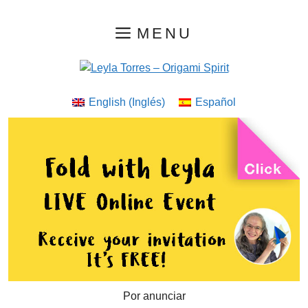
Saltar
MENU
al
contenido
English
(
Inglés
)
Español
Por anunciar