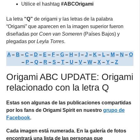
Utilice el hashtag
#ABCOrigami
La letra
“Q”
de origami y las letras de la palabra
“Origami” que aparecen en la imagen superior fueron
diseñadas por
Coen van Someren
(Países Bajos) y
plegadas por
Leyla Torres
.
A
–
B
–
C
–
D
–
E
–
F
–
G
–
H
–
I
–
J
–
K
–
L
–
M
–
N
–
O
–
P
–
Q
–
R
–
S
–
T
–
U
–
V
–
W
–
X
–
Y
–
Z
Origami ABC UPDATE: Origami
relacionado con la letra Q
Estas son algunas de las publicaciones compartidas
por los fans de Origami Spirit en nuestro
grupo de
Facebook
.
Cada imagen está numerada. En la galería de fotos
encontrará una lista de las personas que