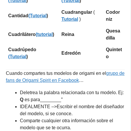
(Tutorial
)
(Tutorial
)
Cuadrangular
(
Codor
Cantidad
(Tutorial
)
Tutorial
)
niz
Quesa
Cuadrilátero
(tutorial
)
Reina
dilla
Cuadrúpedo
Quintet
Edredón
(Tutorial
)
o
Cuando compartes tus modelos de origami en el
grupo de
fans de Origami Spirit en Facebook
…
Deletrea la palabra relacionada con tu modelo. Ej:
Q
es para________”
IDEALMENTE –>Escribir el nombre del diseñador
del modelo, si se conoce.
Comparte cualquier otra información sobre el
modelo que se te ocurra.