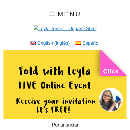
Saltar
MENU
al
contenido
English
(
Inglés
)
Español
Por anunciar