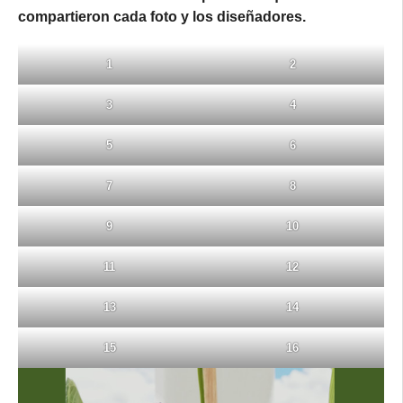
compartieron cada foto y los diseñadores.
1
2
3
4
5
6
7
8
9
10
11
12
13
14
15
16