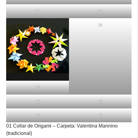
11
12
14
13
15
16
17
18
01 Collar de Origami – Carpeta: Valentina Mannino
(tradicional)