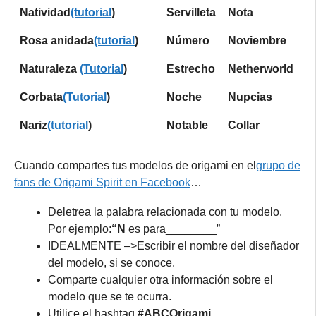
Natividad
(tutorial
)
Servilleta
Nota
Rosa anidada
(tutorial
)
Número
Noviembre
Naturaleza
(Tutorial
)
Estrecho
Netherworld
Corbata
(Tutorial
)
Noche
Nupcias
Nariz
(tutorial
)
Notable
Collar
Cuando compartes tus modelos de origami en el
grupo de
fans de Origami Spirit en Facebook
…
Deletrea la palabra relacionada con tu modelo.
Por ejemplo:
“N
es para________”
IDEALMENTE –>Escribir el nombre del diseñador
del modelo, si se conoce.
Comparte cualquier otra información sobre el
modelo que se te ocurra.
Utilice el hashtag
#ABCOrigami