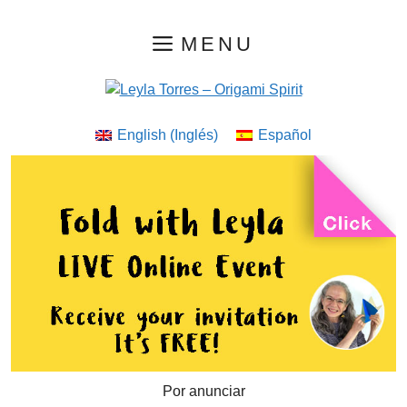
Saltar
MENU
al
contenido
English
(
Inglés
)
Español
Por anunciar