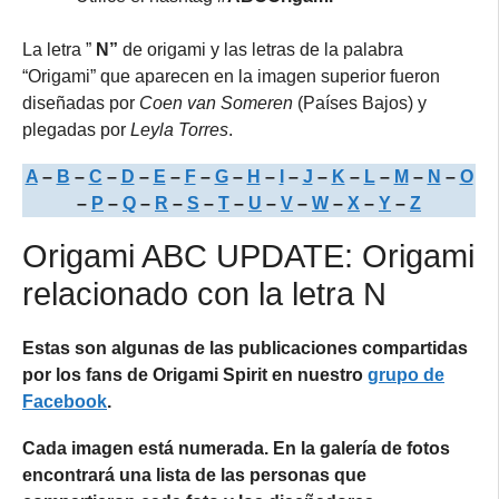
La letra ”
N”
de origami y las letras de la palabra
“Origami” que aparecen en la imagen superior fueron
diseñadas por
Coen van Someren
(Países Bajos) y
plegadas por
Leyla Torres
.
A
–
B
–
C
–
D
–
E
–
F
–
G
–
H
–
I
–
J
–
K
–
L
–
M
–
N
–
O
–
P
–
Q
–
R
–
S
–
T
–
U
–
V
–
W
–
X
–
Y
–
Z
Origami ABC UPDATE: Origami
relacionado con la letra N
Estas son algunas de las publicaciones compartidas
por los fans de Origami Spirit en nuestro
grupo de
Facebook
.
Cada imagen está numerada. En la galería de fotos
encontrará una lista de las personas que