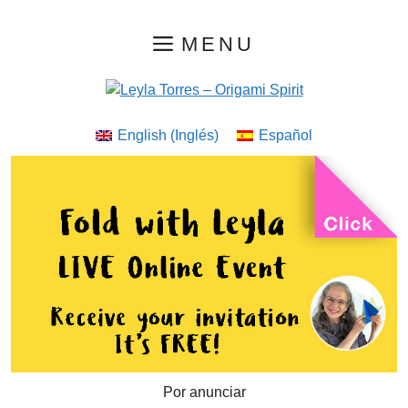
Saltar
MENU
al
contenido
English
(
Inglés
)
Español
Por anunciar