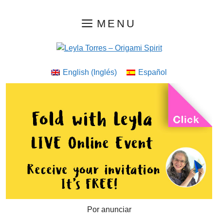
Saltar
MENU
al
contenido
English
(
Inglés
)
Español
Por anunciar